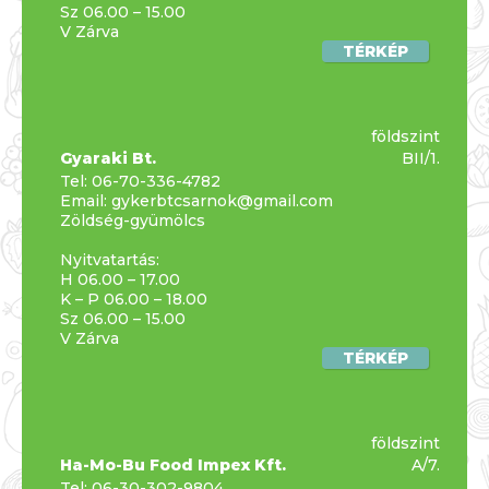
Sz 06.00 – 15.00
V Zárva
TÉRKÉP
földszint
Gyaraki Bt.
BII/1.
Tel:
06-70-336-4782
Email:
gykerbtcsarnok@gmail.com
Zöldség-gyümölcs
Nyitvatartás:
H 06.00 – 17.00
K – P 06.00 – 18.00
Sz 06.00 – 15.00
V Zárva
TÉRKÉP
földszint
Ha-Mo-Bu Food Impex Kft.
A/7.
Tel:
06-30-302-9804