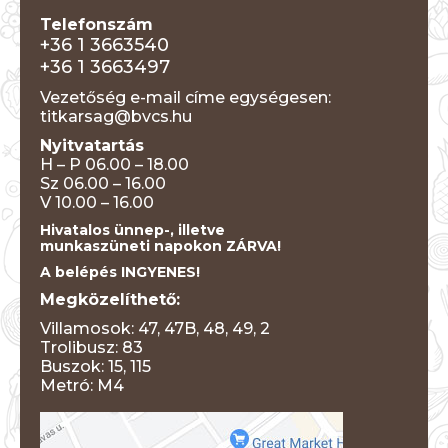
Telefonszám
+36 1 3663540
+36 1 3663497
Vezetőség e-mail címe egységesen:
titkarsag@bvcs.hu
Nyitvatartás
H – P 06.00 – 18.00
Sz 06.00 – 16.00
V 10.00 – 16.00
Hivatalos ünnep-, illetve
munkaszüneti napokon ZÁRVA!
A belépés INGYENES!
Megközelíthető:
Villamosok: 47, 47B, 48, 49, 2
Trolibusz: 83
Buszok: 15, 115
Metró: M4