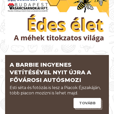
A BARBIE INGYENES
VETÍTÉSÉVEL NYIT ÚJRA A
FŐVÁROSI AUTÓSMOZI
Esti séta és fotózás is lesz a Piacok Éjszakáján,
több piacon mozizni is lehet majd.
TOVÁBB