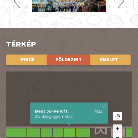
TÉRKÉP
PINCE
FÖLDSZINT
EMELET
Best Ju-Ve Kft.
A/22.
Zöldség-gyümölcs