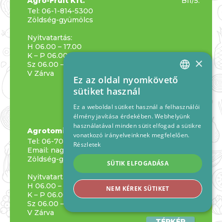
Agro-Fruit Kft.
BII/5.
Tel:
06-1-814-5300
Zöldség-gyümölcs
Nyitvatartás:
H 06.00 – 17.00
K – P 06.00 – 18.00
×
Sz 06.00 – 15.00
V Zárva
Ez az oldal nyomkövető
TÉRKÉP
HUNGARIAN
sütiket használ
ENGLISH
Ez a weboldal sütiket használ a felhasználói
élmény javítása érdekében. Webhelyünk
földszint
használatával minden sütit elfogad a sütikre
Agrotomi Kft.
BIV/4.
vonatkozó irányelveinknek megfelelően.
Tel:
06-70-211-1067
Részletek
Email:
nagy.ivett.912@gmail.com
Zöldség-gyümölcs
SÜTIK ELFOGADÁSA
Nyitvatartás:
H 06.00 – 17.00
NEM KÉREK SÜTIKET
K – P 06.00 – 18.00
Sz 06.00 – 15.00
V Zárva
TÉRKÉP