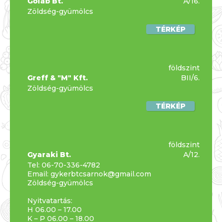
Golab Bt.
A/16.
Zöldség-gyümölcs
TÉRKÉP
földszint
Greff & "M" Kft.
BII/6.
Zöldség-gyümölcs
TÉRKÉP
földszint
Gyaraki Bt.
A/12.
Tel:
06-70-336-4782
Email:
gykerbtcsarnok@gmail.com
Zöldség-gyümölcs
Nyitvatartás:
H 06.00 – 17.00
K – P 06.00 – 18.00