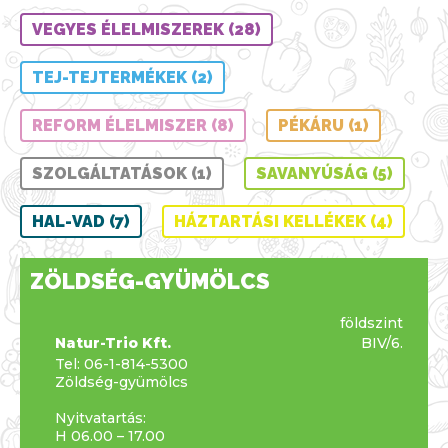
VEGYES ÉLELMISZEREK (28)
TEJ-TEJTERMÉKEK (2)
REFORM ÉLELMISZER (8)
PÉKÁRU (1)
SZOLGÁLTATÁSOK (1)
SAVANYÚSÁG (5)
HAL-VAD (7)
HÁZTARTÁSI KELLÉKEK (4)
ZÖLDSÉG-GYÜMÖLCS
földszint
Natur-Trio Kft.
BIV/6.
Tel:
06-1-814-5300
Zöldség-gyümölcs
Nyitvatartás:
H 06.00 – 17.00