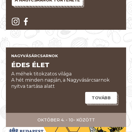
A NAGYCSARNOK TÖRTÉNETE
NAGYVÁSÁRCSARNOK
ÉDES ÉLET
A méhek titokzatos világa
A hét minden napján, a Nagyvásárcsarnok
nyitva tartása alatt
TOVÁBB
OKTÓBER 4. - 10- KÖZÖTT