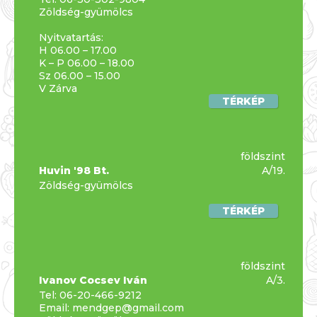
Zöldség-gyümölcs
Nyitvatartás:
H 06.00 – 17.00
K – P 06.00 – 18.00
Sz 06.00 – 15.00
V Zárva
TÉRKÉP
földszint
Huvin '98 Bt.
A/19.
Zöldség-gyümölcs
TÉRKÉP
földszint
Ivanov Cocsev Iván
A/3.
Tel:
06-20-466-9212
Email:
mendgep@gmail.com