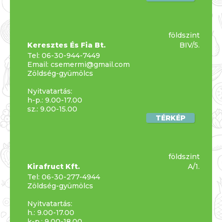
földszint
Keresztes És Fia Bt.
BIV/5.
Tel:
06-30-944-7449
Email:
csemermi@gmail.com
Zöldség-gyümölcs
Nyitvatartás:
h-p.: 9.00-17.00
sz.: 9.00-15.00
TÉRKÉP
földszint
Kirafruct Kft.
A/1.
Tel:
06-30-277-4944
Zöldség-gyümölcs
Nyitvatartás:
h.: 9.00-17.00
k-p.: 9.00-18.00