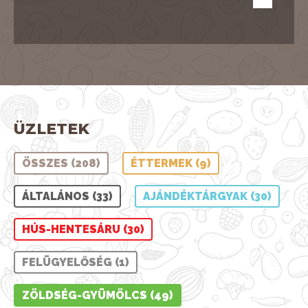
ÜZLETEK
ÖSSZES (208)
ÉTTERMEK (9)
ÁLTALÁNOS (33)
AJÁNDÉKTÁRGYAK (30)
HÚS-HENTESÁRU (30)
FELÜGYELŐSÉG (1)
ZÖLDSÉG-GYÜMÖLCS (49)