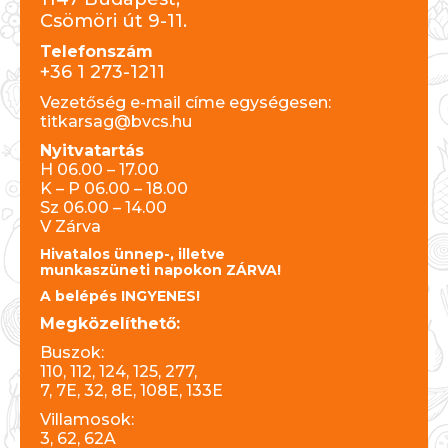
Csömöri út 9-11.
Telefonszám
+36 1 273-1211
Vezetőség e-mail címe egységesen:
titkarsag@bvcs.hu
Nyitvatartás
H 06.00 – 17.00
K – P 06.00 – 18.00
Sz 06.00 – 14.00
V Zárva
Hivatalos ünnep-, illetve
munkaszüneti napokon ZÁRVA!
A belépés INGYENES!
Megközelíthető:
Buszok:
110, 112, 124, 125, 277,
7, 7E, 32, 8E, 108E, 133E
Villamosok:
3, 62, 62A