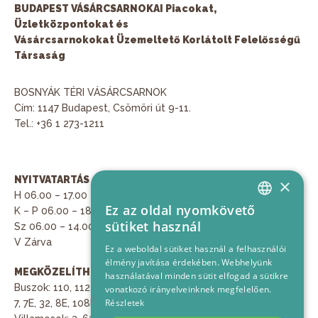
BUDAPEST VÁSÁRCSARNOKAI Piacokat,
Üzletközpontokat és
Vásárcsarnokokat Üzemeltető Korlátolt Felelősségű
Társaság
BOSNYÁK TÉRI VÁSÁRCSARNOK
Cím:
1147 Budapest, Csömöri út 9-11.
Tel.:
+36 1 273-1211
NYITVATARTÁS
PARKOLÁS
×
H 06.00 – 17.00
Az aktuális díjszabás szerint.
Ez az oldal nyomkövető
K – P 06.00 – 18.00
HUNGARIAN
sütiket használ
Sz 06.00 – 14.00
VEZETŐ FELÜGYELŐ:
ENGLISH
V Zárva
Lakatos Szilárd
Ez a weboldal sütiket használ a felhasználói
élmény javítása érdekében. Webhelyünk
MEGKÖZELÍTHETŐ
használatával minden sütit elfogad a sütikre
HÁZIREND
Buszok: 110, 112, 124, 125, 277,
vonatkozó irányelveinknek megfelelően.
Részletek
7, 7E, 32, 8E, 108E, 133E