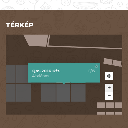
TÉRKÉP
Qm-2016 Kft.
F/15.
Általános