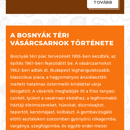
TOVÁBB
A BOSNYÁK TÉRI
VÁSÁRCSARNOK TÖRTÉNETE
Bosnyák téri piac tervezését 1955-ben kezdték, az
építés 1961-ben fejeződött be. A vásárcsarnokot
1962-ben adták át. Budapest leghangulatosabb,
klasszikus piaca, a hagyományos áruválaszték
mellett hatalmas őstermelői kínálattal várja
látogatóit. A vásárlók megtalálják itt a friss tanyasi
csirkét, tyúkot a vasárnapi ebédhez, a legfinomabb
háztáji élelmiszereket, húsokat, disznósajtot,
tepertőt, kenőmájast, kolbászt. A gombavizsgáló
előtti asztalokon szezonban gyönyörű rókagomba,
vargánya, szegfűgomba, és egyéb erdei-mezei