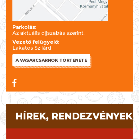
Parkolás:
Az aktuális díjszabás szerint.
Vezető felügyelő:
Lakatos Szilárd
A VÁSÁRCSARNOK TÖRTÉNETE
HÍREK, RENDEZVÉNYEK