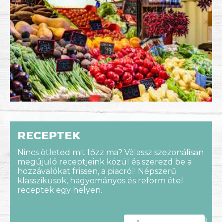
RECEPTEK
Nincs ötleted mit főzz ma? Válassz szezonálisan
megújuló receptjeink közül és szerezd be a
hozzávalókat frissen, a piacról! Népszerű
klasszikusok, hagyományos és reform étel
receptek egy helyen.