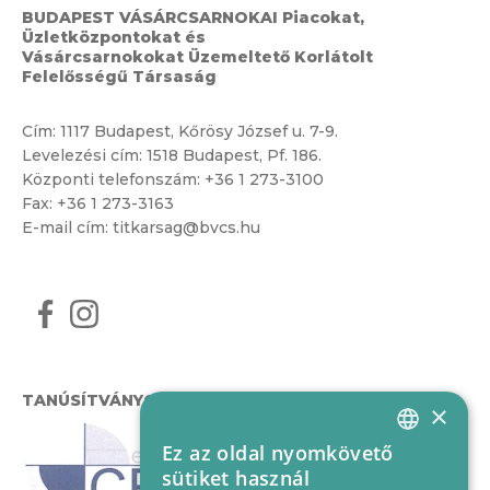
BUDAPEST VÁSÁRCSARNOKAI Piacokat,
Üzletközpontokat és
Vásárcsarnokokat Üzemeltető Korlátolt
Felelősségű Társaság
Cím:
1117 Budapest, Kőrösy József u. 7-9.
Levelezési cím: 1518 Budapest, Pf. 186.
Központi telefonszám:
+36 1 273-3100
Fax: +36 1 273-3163
E-mail cím:
titkarsag@bvcs.hu
TANÚSÍTVÁNYOK
×
Ez az oldal nyomkövető
HUNGARIAN
sütiket használ