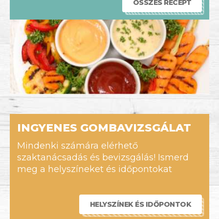
ÖSSZES RECEPT
INGYENES GOMBAVIZSGÁLAT
Mindenki számára elérhető
szaktanácsadás és bevizsgálás! Ismerd
meg a helyszíneket és időpontokat
HELYSZÍNEK ÉS IDŐPONTOK