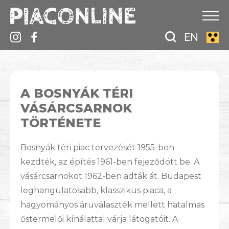
EN
A BOSNYÁK TÉRI
VÁSÁRCSARNOK
TÖRTÉNETE
Bosnyák téri piac tervezését 1955-ben
kezdték, az építés 1961-ben fejeződött be. A
vásárcsarnokot 1962-ben adták át. Budapest
leghangulatosabb, klasszikus piaca, a
hagyományos áruválaszték mellett hatalmas
őstermelői kínálattal várja látogatóit. A