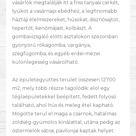
vásárlók megtalálják itt a friss tanyasi csirkét,
tyúkot a vasárnapi ebédhez, a legfinomabb
háztáji élelmiszereket, húsokat, disznósajtot,
tepertőt, kenőmájast, kolbászt. A
gombavizsgáló előtti asztalokon szezonban
gyönyörű rókagomba, vargánya,
szegfűgomba, és egyéb erdei-mezei
különlegesség vásárolható.
Az épületegyüttes terület összesen 12700
m2, mely több részre tagolódik: elöl egy
téglaépületekkel beépített, fedett folyosó
található, ahol hús és meleg étel kapható.
Mögötte terül el maga a csarnok, hatalmas
zöldség-gyümölcs kínálattal, utána pedig az
őstermelők sátrai, pavilonjai kaptak helyet.