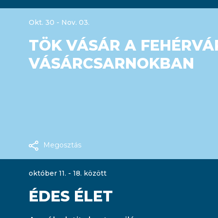
Okt. 30 - Nov. 03.
TÖK VÁSÁR A FEHÉRVÁ
VÁSÁRCSARNOKBAN
Megosztás
október 11. - 18. között
ÉDES ÉLET