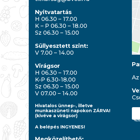
Nyitvatartás
H 06.30 – 17.00
K – P 06.30 – 18.00
Sz 06.30 – 15.00
Süllyesztett szint:
V 7.00 – 14.00
Pa
Virágsor
H 06.30 – 17.00
Az
K-P 6.30-18.00
Sz 06.30 – 15.00
Ve
V 07.00 – 14.00
Cs
Hivatalos ünnep-, illetve
munkaszüneti napokon ZÁRVA!
(kivéve a virágsor)
A belépés INGYENES!
Megközelíthető: