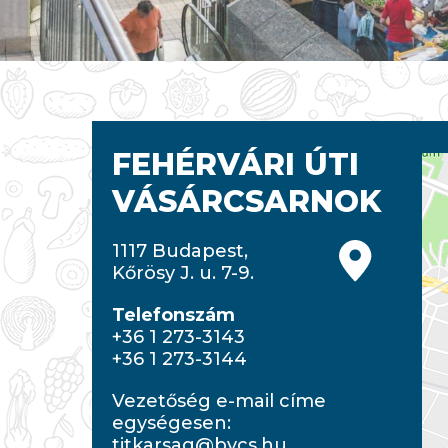
FEHÉRVÁRI ÚTI
VÁSÁRCSARNOK
1117 Budapest,
Kőrösy J. u. 7-9.
Telefonszám
+36 1 273-3143
+36 1 273-3144
Vezetőség e-mail címe
egységesen:
titkarsag@bvcs.hu