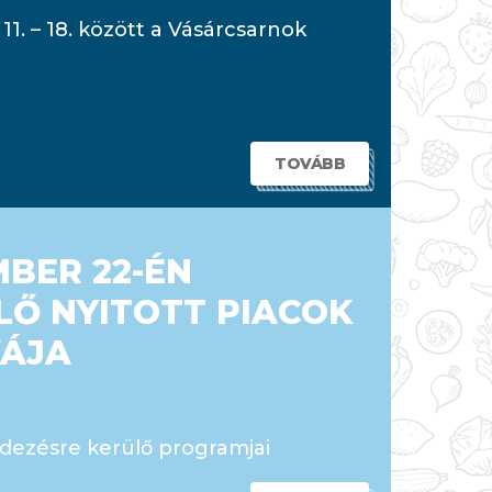
1. – 18. között a Vásárcsarnok
TOVÁBB
MBER 22-ÉN
Ő NYITOTT PIACOK
KÁJA
ezésre kerülő programjai