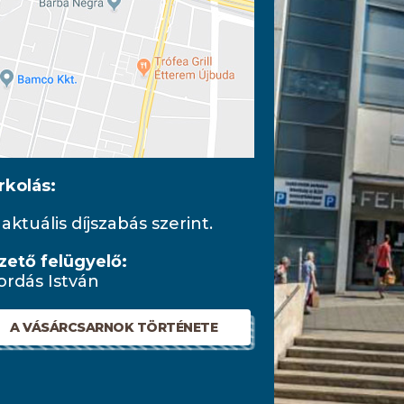
rkolás:
 aktuális díjszabás szerint.
zető felügyelő:
ordás István
A VÁSÁRCSARNOK TÖRTÉNETE