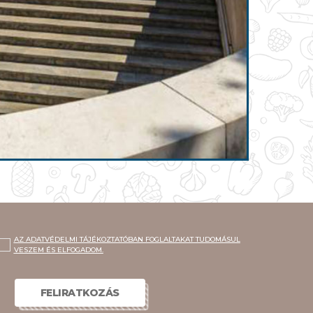
AZ ADATVÉDELMI TÁJÉKOZTATÓBAN FOGLALTAKAT TUDOMÁSUL
VESZEM ÉS ELFOGADOM.
FELIRATKOZÁS