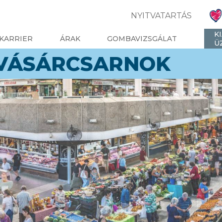
NYITVATARTÁS
K
KARRIER
ÁRAK
GOMBAVIZSGÁLAT
Ü
 VÁSÁRCSARNOK