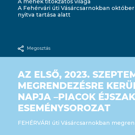
A méhek titokzatos világa
A Fehérvári úti Vásárcsarnokban október 1
nyitva tartása alatt
Megosztás
AZ ELSŐ, 2023. SZEPTE
MEGRENDEZÉSRE KERÜL
NAPJA –PIACOK ÉJSZA
ESEMÉNYSOROZAT
FEHÉRVÁRI úti Vásárcsarnokban megrend