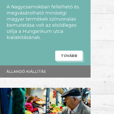
A Nagycsarnokban fellelhető és
megvásárolható minőségi
magyar termékek színvonalas
bemutatása volt az elsődleges
célja a Hungarikum utca
kialakításának.
TOVÁBB
ÁLLANDÓ KIÁLLÍTÁS