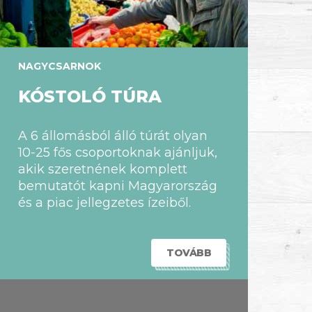
NAGYCSARNOK
KÓSTOLÓ TÚRA
A 6 állomásból álló túrát olyan
10-25 fős csoportoknak ajánljuk,
akik szeretnének komplett
bemutatót kapni Magyarország
és a piac jellegzetes ízeiből.
TOVÁBB