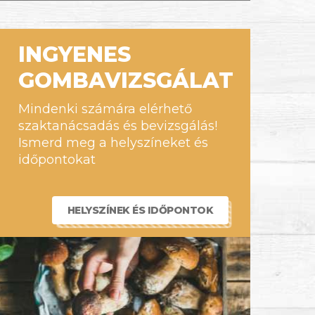
INGYENES
GOMBAVIZSGÁLAT
Mindenki számára elérhető
szaktanácsadás és bevizsgálás!
Ismerd meg a helyszíneket és
időpontokat
HELYSZÍNEK ÉS IDŐPONTOK