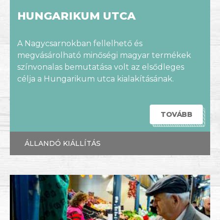
HUNGARIKUM UTCA
A Nagycsarnokban fellelhető és
megvásárolható minőségi magyar termékek
színvonalas bemutatása volt az elsődleges
célja a Hungarikum utca kialakításának.
TOVÁBB
ÁLLANDÓ KIÁLLÍTÁS