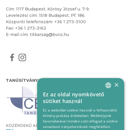
Cím:
1117 Budapest, Kőrösy József u. 7-9.
Levelezési cím: 1518 Budapest, Pf. 186.
Központi telefonszám:
+36 1 273-3100
Fax: +36 1 273-3163
E-mail cím:
titkarsag@bvcs.hu
TANÚSÍTVÁNYOK
×
Ez az oldal nyomkövető
HUNGARIAN
sütiket használ
ENGLISH
Ez a weboldal sütiket használ a felhasználói
élmény javítása érdekében. Webhelyünk
használatával minden sütit elfogad a sütikre
KÖZÉRDEKŰ ADATOK
vonatkozó irányelveinknek megfelelően.