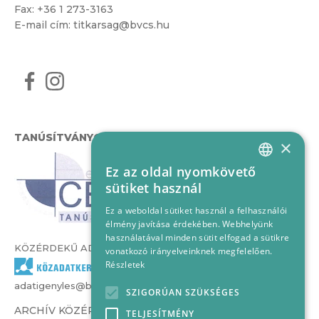
Fax: +36 1 273-3163
E-mail cím:
titkarsag@bvcs.hu
TANÚSÍTVÁNYOK
×
Ez az oldal nyomkövető
HUNGARIAN
sütiket használ
ENGLISH
Ez a weboldal sütiket használ a felhasználói
élmény javítása érdekében. Webhelyünk
használatával minden sütit elfogad a sütikre
KÖZÉRDEKŰ ADATOK
vonatkozó irányelveinknek megfelelően.
Részletek
adatigenyles@bvcs.hu
SZIGORÚAN SZÜKSÉGES
ARCHÍV KÖZÉRDEKŰ ADATOK –
TELJESÍTMÉNY