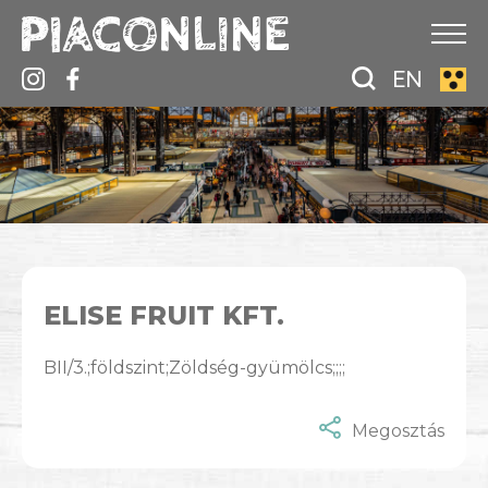
EN
ELISE FRUIT KFT.
BII/3.;földszint;Zöldség-gyümölcs;;;;
Megosztás