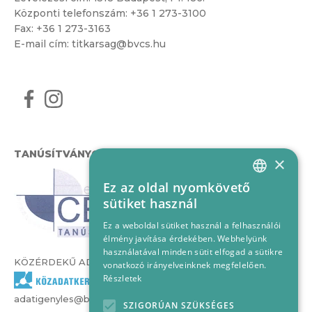
Központi telefonszám:
+36 1 273-3100
Fax: +36 1 273-3163
E-mail cím:
titkarsag@bvcs.hu
TANÚSÍTVÁNYOK
×
Ez az oldal nyomkövető
HUNGARIAN
sütiket használ
ENGLISH
Ez a weboldal sütiket használ a felhasználói
élmény javítása érdekében. Webhelyünk
használatával minden sütit elfogad a sütikre
KÖZÉRDEKŰ ADATOK
vonatkozó irányelveinknek megfelelően.
Részletek
adatigenyles@bvcs.hu
SZIGORÚAN SZÜKSÉGES