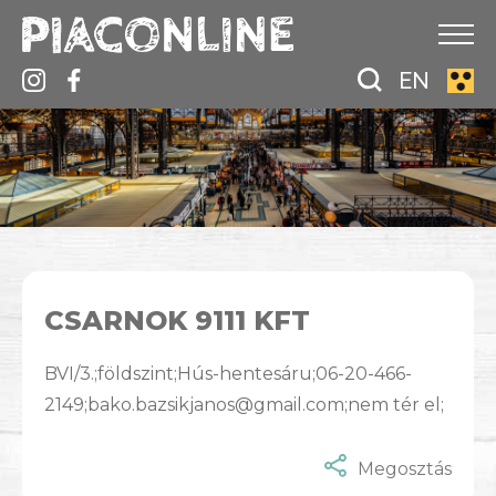
EN
CSARNOK 9111 KFT
BVI/3.;földszint;Hús-hentesáru;06-20-466-
2149;bako.bazsikjanos@gmail.com;nem tér el;
Megosztás