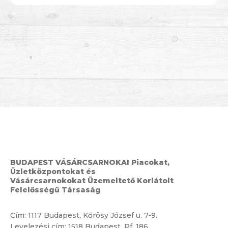
BUDAPEST VÁSÁRCSARNOKAI Piacokat,
Üzletközpontokat és
Vásárcsarnokokat Üzemeltető Korlátolt
Felelősségű Társaság
Cím:
1117 Budapest, Kőrösy József u. 7-9.
Levelezési cím: 1518 Budapest, Pf. 186.