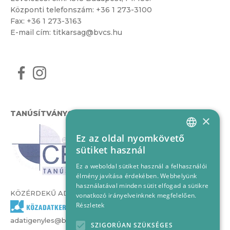
Központi telefonszám:
+36 1 273-3100
Fax: +36 1 273-3163
E-mail cím:
titkarsag@bvcs.hu
TANÚSÍTVÁNYOK
×
Ez az oldal nyomkövető
HUNGARIAN
sütiket használ
ENGLISH
Ez a weboldal sütiket használ a felhasználói
élmény javítása érdekében. Webhelyünk
használatával minden sütit elfogad a sütikre
KÖZÉRDEKŰ ADATOK
vonatkozó irányelveinknek megfelelően.
Részletek
adatigenyles@bvcs.hu
SZIGORÚAN SZÜKSÉGES