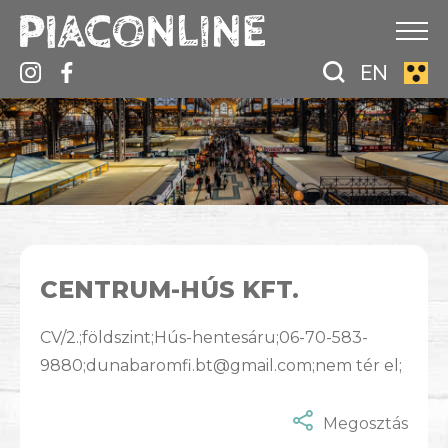
EN
CENTRUM-HÚS KFT.
CV/2.;földszint;Hús-hentesáru;06-70-583-
9880;dunabaromfi.bt@gmail.com;nem tér el;
Megosztás