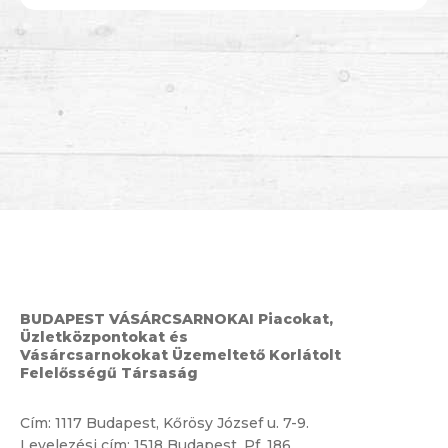
BUDAPEST VÁSÁRCSARNOKAI Piacokat,
Üzletközpontokat és
Vásárcsarnokokat Üzemeltető Korlátolt
Felelősségű Társaság
Cím:
1117 Budapest, Kőrösy József u. 7-9.
Levelezési cím: 1518 Budapest, Pf. 186.