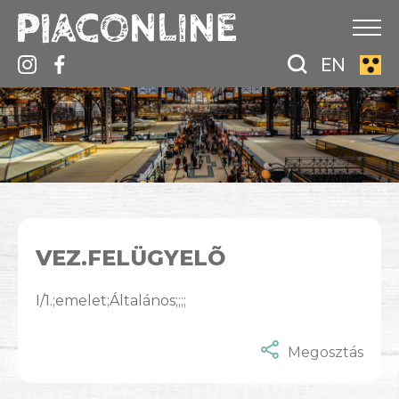
EN
VEZ.FELÜGYELÕ
I/1.;emelet;Általános;;;;
Megosztás