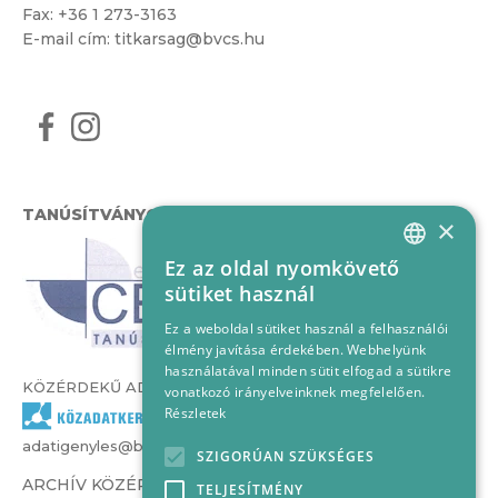
Fax: +36 1 273-3163
E-mail cím:
titkarsag@bvcs.hu
TANÚSÍTVÁNYOK
×
Ez az oldal nyomkövető
HUNGARIAN
sütiket használ
ENGLISH
Ez a weboldal sütiket használ a felhasználói
élmény javítása érdekében. Webhelyünk
használatával minden sütit elfogad a sütikre
KÖZÉRDEKŰ ADATOK
vonatkozó irányelveinknek megfelelően.
Részletek
adatigenyles@bvcs.hu
SZIGORÚAN SZÜKSÉGES
ARCHÍV KÖZÉRDEKŰ ADATOK –
TELJESÍTMÉNY