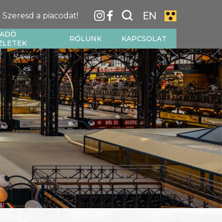
EN
Szeresd a piacodat!
IADÓ
RÓLUNK
KAPCSOLAT
ZLETEK