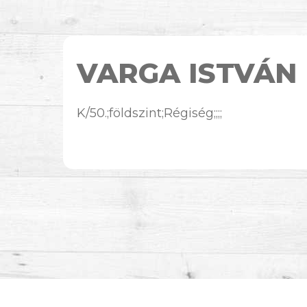
VARGA ISTVÁN
K/50.;földszint;Régiség;;;;