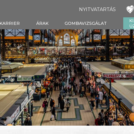
NYITVATARTÁS
K
KARRIER
ÁRAK
GOMBAVIZSGÁLAT
Ü