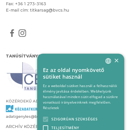
Fax: +36 1 273-3163
E-mail cím:
titkarsag@bvcs.hu
TANÚSÍTVÁNYOK
×
Ez az oldal nyomkövető
HUNGARIAN
sütiket használ
ENGLISH
Ez a weboldal sütiket használ a felhasználói
élmény javítása érdekében. Webhelyünk
használatával minden sütit elfogad a sütikre
KÖZÉRDEKŰ ADATOK
vonatkozó irányelveinknek megfelelően.
Részletek
adatigenyles@bvcs.hu
SZIGORÚAN SZÜKSÉGES
ARCHÍV KÖZÉRDEKŰ ADATOK –
TELJESÍTMÉNY