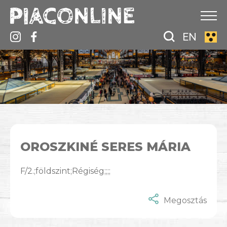
EN
OROSZKINÉ SERES MÁRIA
F/2.;földszint;Régiség;;;;
Megosztás