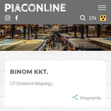
EN
BINOM KKT.
C/1.;földszint;Régiség;;;;
Megosztás