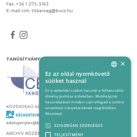
Fax: +36 1 273-3163
E-mail cím:
titkarsag@bvcs.hu
TANÚSÍTVÁNYOK
×
Ez az oldal nyomkövető
HUNGARIAN
sütiket használ
ENGLISH
Ez a weboldal sütiket használ a felhasználói
élmény javítása érdekében. Webhelyünk
használatával minden sütit elfogad a sütikre
KÖZÉRDEKŰ ADATOK
vonatkozó irányelveinknek megfelelően.
Részletek
adatigenyles@bvcs.hu
SZIGORÚAN SZÜKSÉGES
ARCHÍV KÖZÉRDEKŰ ADATOK –
TELJESÍTMÉNY