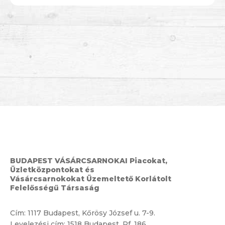
BUDAPEST VÁSÁRCSARNOKAI Piacokat,
Üzletközpontokat és
Vásárcsarnokokat Üzemeltető Korlátolt
Felelősségű Társaság
Cím:
1117 Budapest, Kőrösy József u. 7-9.
Levelezési cím: 1518 Budapest, Pf. 186.