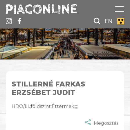
EN
STILLERNÉ FARKAS
ERZSÉBET JUDIT
HDO/III.;földszint;Éttermek;;;;
Megosztás