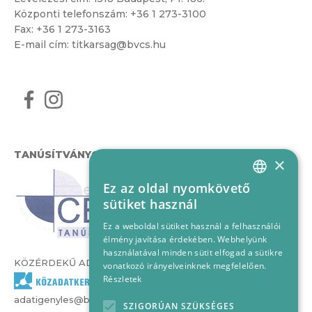
Központi telefonszám:
+36 1 273-3100
Fax: +36 1 273-3163
E-mail cím:
titkarsag@bvcs.hu
TANÚSÍTVÁNYOK
×
Ez az oldal nyomkövető
HUNGARIAN
sütiket használ
ENGLISH
Ez a weboldal sütiket használ a felhasználói
élmény javítása érdekében. Webhelyünk
használatával minden sütit elfogad a sütikre
KÖZÉRDEKŰ ADATOK
vonatkozó irányelveinknek megfelelően.
Részletek
adatigenyles@bvcs.hu
SZIGORÚAN SZÜKSÉGES