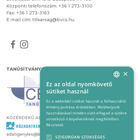
Központi telefonszám:
+36 1 273-3100
Fax: +36 1 273-3163
E-mail cím:
titkarsag@bvcs.hu
TANÚSÍTVÁNYOK
×
Ez az oldal nyomkövető
HUNGARIAN
sütiket használ
ENGLISH
Ez a weboldal sütiket használ a felhasználói
élmény javítása érdekében. Webhelyünk
használatával minden sütit elfogad a sütikre
KÖZÉRDEKŰ ADATOK
vonatkozó irányelveinknek megfelelően.
Részletek
adatigenyles@bvcs.hu
SZIGORÚAN SZÜKSÉGES