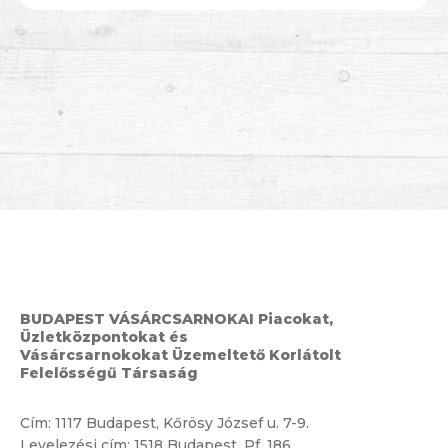
BUDAPEST VÁSÁRCSARNOKAI Piacokat,
Üzletközpontokat és
Vásárcsarnokokat Üzemeltető Korlátolt
Felelősségű Társaság
Cím:
1117 Budapest, Kőrösy József u. 7-9.
Levelezési cím: 1518 Budapest, Pf. 186.