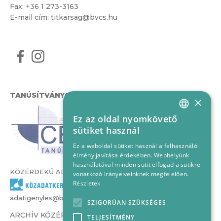
Fax: +36 1 273-3163
E-mail cím:
titkarsag@bvcs.hu
TANÚSÍTVÁNYOK
×
Ez az oldal nyomkövető
HUNGARIAN
sütiket használ
ENGLISH
Ez a weboldal sütiket használ a felhasználói
élmény javítása érdekében. Webhelyünk
használatával minden sütit elfogad a sütikre
KÖZÉRDEKŰ ADATOK
vonatkozó irányelveinknek megfelelően.
Részletek
adatigenyles@bvcs.hu
SZIGORÚAN SZÜKSÉGES
ARCHÍV KÖZÉRDEKŰ ADATOK –
TELJESÍTMÉNY