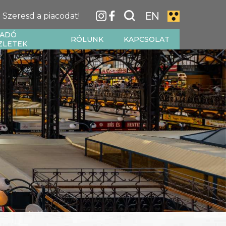
EN
Szeresd a piacodat!
IADÓ
RÓLUNK
KAPCSOLAT
ZLETEK