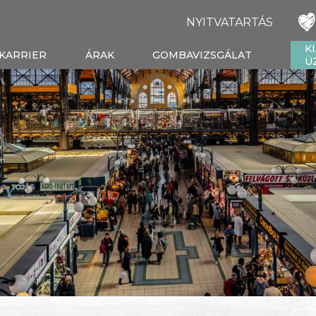
NYITVATARTÁS
K
KARRIER
ÁRAK
GOMBAVIZSGÁLAT
Ü