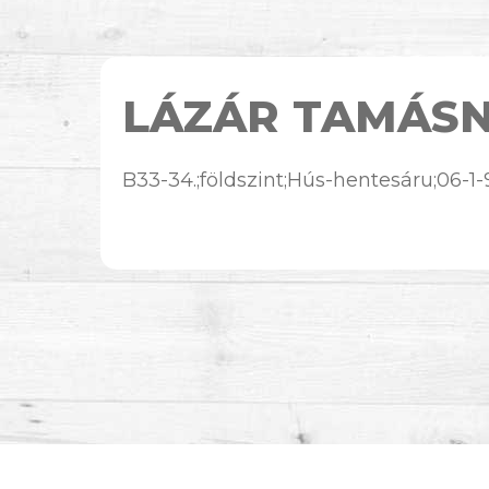
LÁZÁR TAMÁS
B33-34.;földszint;Hús-hentesáru;06-1-9