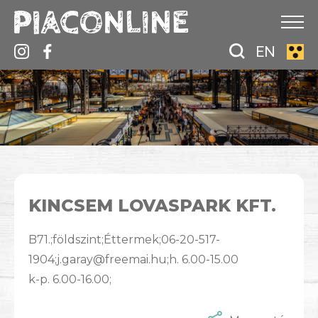
EN
KINCSEM LOVASPARK KFT.
B71.;földszint;Éttermek;06-20-517-
1904;j.garay@freemai.hu;h. 6.00-15.00
k-p. 6.00-16.00;