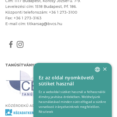
Cím:
1117 Budapest, Kőrösy József u. 7-9.
Levelezési cím: 1518 Budapest, Pf. 186.
Központi telefonszám:
+36 1 273-3100
Fax: +36 1 273-3163
E-mail cím:
titkarsag@bvcs.hu
TANÚSÍTVÁNYOK
×
Ez az oldal nyomkövető
HUNGARIAN
sütiket használ
ENGLISH
Ez a weboldal sütiket használ a felhasználói
élmény javítása érdekében. Webhelyünk
használatával minden sütit elfogad a sütikre
KÖZÉRDEKŰ ADATOK
vonatkozó irányelveinknek megfelelően.
Részletek