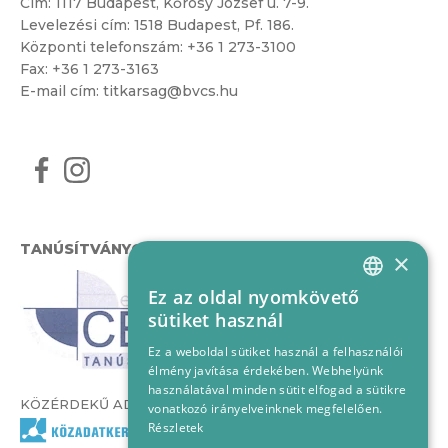
Cím:
1117 Budapest, Kőrösy József u. 7-9.
Levelezési cím: 1518 Budapest, Pf. 186.
Központi telefonszám:
+36 1 273-3100
Fax: +36 1 273-3163
E-mail cím:
titkarsag@bvcs.hu
TANÚSÍTVÁNYOK
×
Ez az oldal nyomkövető
HUNGARIAN
sütiket használ
ENGLISH
Ez a weboldal sütiket használ a felhasználói
élmény javítása érdekében. Webhelyünk
használatával minden sütit elfogad a sütikre
KÖZÉRDEKŰ ADATOK
vonatkozó irányelveinknek megfelelően.
Részletek