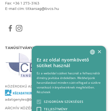
Fax: +36 1 273-3163
E-mail cím:
titkarsag@bvcs.hu
TANÚSÍTVÁNYOK
×
Ez az oldal nyomkövető
HUNGARIAN
sütiket használ
ENGLISH
Ez a weboldal sütiket használ a felhasználói
élmény javítása érdekében. Webhelyünk
használatával minden sütit elfogad a sütikre
KÖZÉRDEKŰ ADATOK
vonatkozó irányelveinknek megfelelően.
Részletek
adatigenyles@bvcs.hu
SZIGORÚAN SZÜKSÉGES
ARCHÍV KÖZÉRDEKŰ ADATOK –
TELJESÍTMÉNY