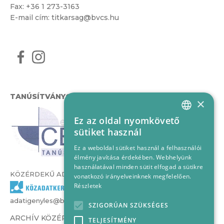
Fax: +36 1 273-3163
E-mail cím:
titkarsag@bvcs.hu
TANÚSÍTVÁNYOK
×
Ez az oldal nyomkövető
HUNGARIAN
sütiket használ
ENGLISH
Ez a weboldal sütiket használ a felhasználói
élmény javítása érdekében. Webhelyünk
használatával minden sütit elfogad a sütikre
KÖZÉRDEKŰ ADATOK
vonatkozó irányelveinknek megfelelően.
Részletek
adatigenyles@bvcs.hu
SZIGORÚAN SZÜKSÉGES
ARCHÍV KÖZÉRDEKŰ ADATOK –
TELJESÍTMÉNY