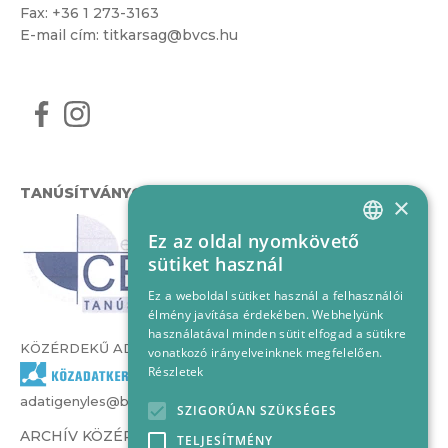
Fax: +36 1 273-3163
E-mail cím:
titkarsag@bvcs.hu
TANÚSÍTVÁNYOK
×
Ez az oldal nyomkövető
HUNGARIAN
sütiket használ
ENGLISH
Ez a weboldal sütiket használ a felhasználói
élmény javítása érdekében. Webhelyünk
használatával minden sütit elfogad a sütikre
KÖZÉRDEKŰ ADATOK
vonatkozó irányelveinknek megfelelően.
Részletek
adatigenyles@bvcs.hu
SZIGORÚAN SZÜKSÉGES
ARCHÍV KÖZÉRDEKŰ ADATOK –
TELJESÍTMÉNY