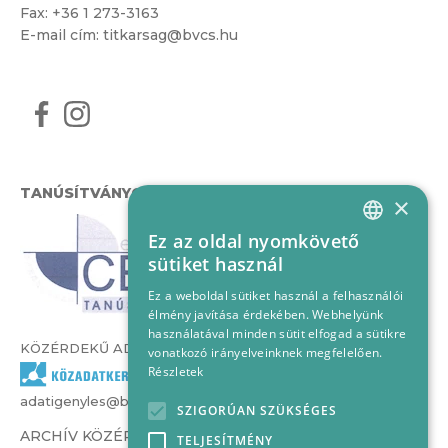
Fax: +36 1 273-3163
E-mail cím:
titkarsag@bvcs.hu
TANÚSÍTVÁNYOK
×
Ez az oldal nyomkövető
HUNGARIAN
sütiket használ
ENGLISH
Ez a weboldal sütiket használ a felhasználói
élmény javítása érdekében. Webhelyünk
használatával minden sütit elfogad a sütikre
KÖZÉRDEKŰ ADATOK
vonatkozó irányelveinknek megfelelően.
Részletek
adatigenyles@bvcs.hu
SZIGORÚAN SZÜKSÉGES
ARCHÍV KÖZÉRDEKŰ ADATOK –
TELJESÍTMÉNY