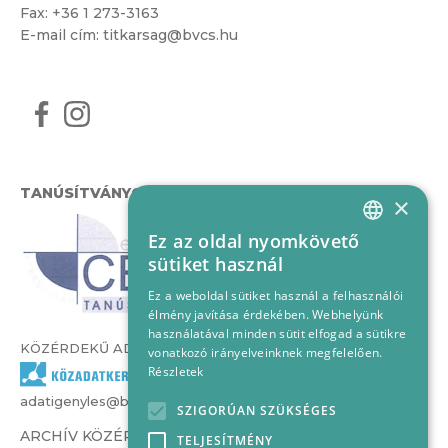
Fax: +36 1 273-3163
E-mail cím:
titkarsag@bvcs.hu
TANÚSÍTVÁNYOK
×
Ez az oldal nyomkövető
HUNGARIAN
sütiket használ
ENGLISH
Ez a weboldal sütiket használ a felhasználói
élmény javítása érdekében. Webhelyünk
használatával minden sütit elfogad a sütikre
KÖZÉRDEKŰ ADATOK
vonatkozó irányelveinknek megfelelően.
Részletek
adatigenyles@bvcs.hu
SZIGORÚAN SZÜKSÉGES
ARCHÍV KÖZÉRDEKŰ ADATOK –
TELJESÍTMÉNY