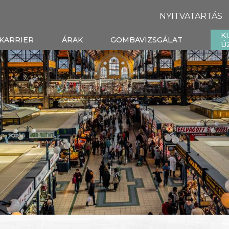
NYITVATARTÁS
K
KARRIER
ÁRAK
GOMBAVIZSGÁLAT
Ü