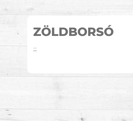
ZÖLDBORSÓ
;;;;