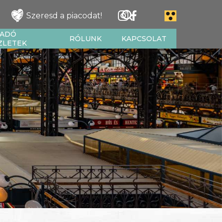
Szeresd a piacodat!
IADÓ
RÓLUNK
KAPCSOLAT
ZLETEK