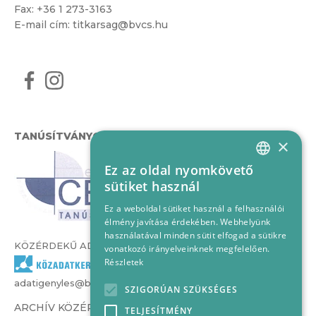
Fax: +36 1 273-3163
E-mail cím:
titkarsag@bvcs.hu
TANÚSÍTVÁNYOK
×
Ez az oldal nyomkövető
HUNGARIAN
sütiket használ
ENGLISH
Ez a weboldal sütiket használ a felhasználói
élmény javítása érdekében. Webhelyünk
használatával minden sütit elfogad a sütikre
KÖZÉRDEKŰ ADATOK
vonatkozó irányelveinknek megfelelően.
Részletek
adatigenyles@bvcs.hu
SZIGORÚAN SZÜKSÉGES
ARCHÍV KÖZÉRDEKŰ ADATOK –
TELJESÍTMÉNY