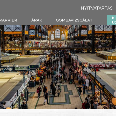
NYITVATARTÁS
K
KARRIER
ÁRAK
GOMBAVIZSGÁLAT
Ü