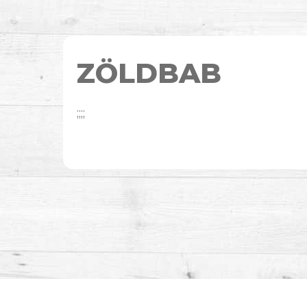
ZÖLDBAB
;;;;