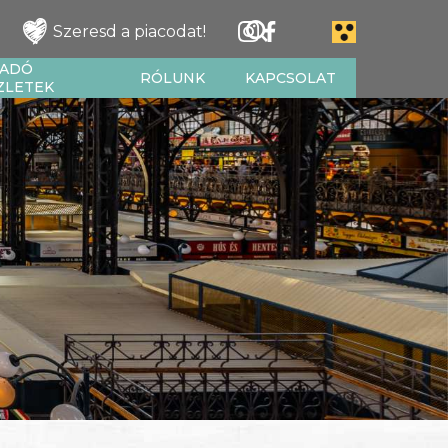
Szeresd a piacodat!
IADÓ
RÓLUNK
KAPCSOLAT
ZLETEK