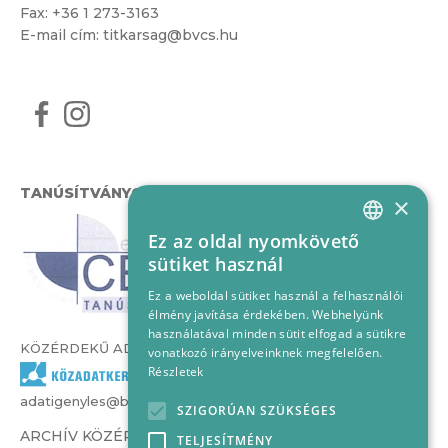
Fax: +36 1 273-3163
E-mail cím:
titkarsag@bvcs.hu
TANÚSÍTVÁNYOK
×
Ez az oldal nyomkövető
HUNGARIAN
sütiket használ
ENGLISH
Ez a weboldal sütiket használ a felhasználói
élmény javítása érdekében. Webhelyünk
használatával minden sütit elfogad a sütikre
KÖZÉRDEKŰ ADATOK
vonatkozó irányelveinknek megfelelően.
Részletek
adatigenyles@bvcs.hu
SZIGORÚAN SZÜKSÉGES
ARCHÍV KÖZÉRDEKŰ ADATOK –
TELJESÍTMÉNY