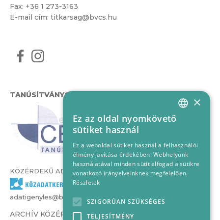
Fax: +36 1 273-3163
E-mail cím:
titkarsag@bvcs.hu
TANÚSÍTVÁNYOK
×
Ez az oldal nyomkövető
HUNGARIAN
sütiket használ
ENGLISH
Ez a weboldal sütiket használ a felhasználói
élmény javítása érdekében. Webhelyünk
használatával minden sütit elfogad a sütikre
KÖZÉRDEKŰ ADATOK
vonatkozó irányelveinknek megfelelően.
Részletek
adatigenyles@bvcs.hu
SZIGORÚAN SZÜKSÉGES
ARCHÍV KÖZÉRDEKŰ ADATOK –
TELJESÍTMÉNY