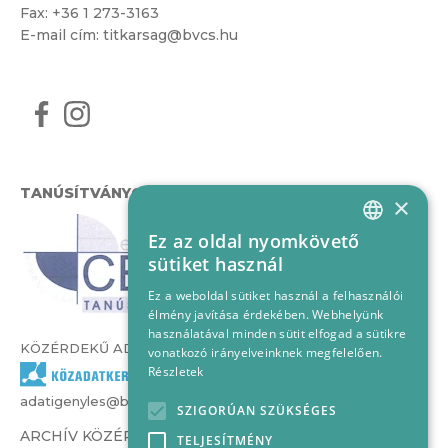
Fax: +36 1 273-3163
E-mail cím:
titkarsag@bvcs.hu
TANÚSÍTVÁNYOK
×
Ez az oldal nyomkövető
HUNGARIAN
sütiket használ
ENGLISH
Ez a weboldal sütiket használ a felhasználói
élmény javítása érdekében. Webhelyünk
használatával minden sütit elfogad a sütikre
KÖZÉRDEKŰ ADATOK
vonatkozó irányelveinknek megfelelően.
Részletek
adatigenyles@bvcs.hu
SZIGORÚAN SZÜKSÉGES
ARCHÍV KÖZÉRDEKŰ ADATOK –
TELJESÍTMÉNY