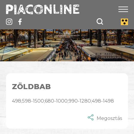
ZÖLDBAB
498;598-1500;680-1000;990-1280;498-1498
Megosztás