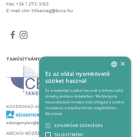
Fax: +36 1 273-3163
E-mail cím:
titkarsag@bvcs.hu
TANÚSÍTVÁNYOK
×
Ez az oldal nyomkövető
HUNGARIAN
sütiket használ
ENGLISH
Ez a weboldal sütiket használ a felhasználói
élmény javítása érdekében. Webhelyünk
használatával minden sütit elfogad a sütikre
KÖZÉRDEKŰ ADATOK
vonatkozó irányelveinknek megfelelően.
Részletek
adatigenyles@bvcs.hu
SZIGORÚAN SZÜKSÉGES
ARCHÍV KÖZÉRDEKŰ ADATOK –
TELJESÍTMÉNY