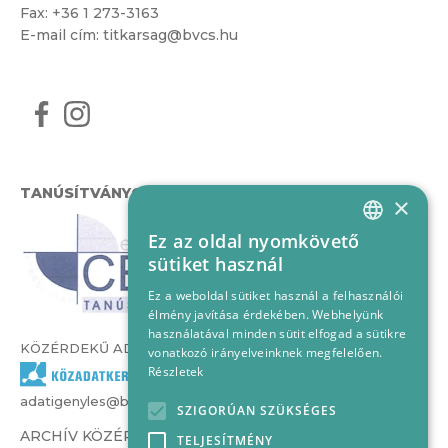
Fax: +36 1 273-3163
E-mail cím:
titkarsag@bvcs.hu
TANÚSÍTVÁNYOK
×
Ez az oldal nyomkövető
HUNGARIAN
sütiket használ
ENGLISH
Ez a weboldal sütiket használ a felhasználói
élmény javítása érdekében. Webhelyünk
használatával minden sütit elfogad a sütikre
KÖZÉRDEKŰ ADATOK
vonatkozó irányelveinknek megfelelően.
Részletek
adatigenyles@bvcs.hu
SZIGORÚAN SZÜKSÉGES
ARCHÍV KÖZÉRDEKŰ ADATOK –
TELJESÍTMÉNY