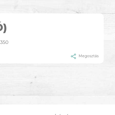
Ó)
-350
Megosztás