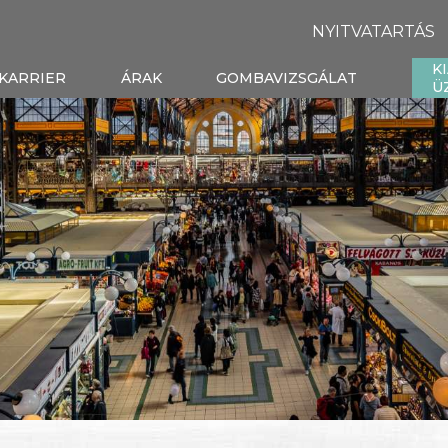
NYITVATARTÁS
K
KARRIER
ÁRAK
GOMBAVIZSGÁLAT
Ü