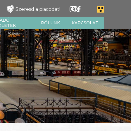
Szeresd a piacodat!
IADÓ
RÓLUNK
KAPCSOLAT
ZLETEK