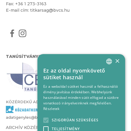
Fax: +36 1 273-3163
E-mail cím:
titkarsag@bvcs.hu
TANÚSÍTVÁNYOK
×
Ez az oldal nyomkövető
HUNGARIAN
sütiket használ
ENGLISH
Ez a weboldal sütiket használ a felhasználói
élmény javítása érdekében. Webhelyünk
használatával minden sütit elfogad a sütikre
KÖZÉRDEKŰ ADATOK
vonatkozó irányelveinknek megfelelően.
Részletek
adatigenyles@bvcs.hu
SZIGORÚAN SZÜKSÉGES
ARCHÍV KÖZÉRDEKŰ ADATOK –
TELJESÍTMÉNY