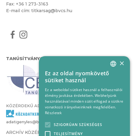
Fax: +36 1 273-3163
E-mail cím:
titkarsag@bvcs.hu
TANÚSÍTVÁNYOK
×
Ez az oldal nyomkövető
HUNGARIAN
sütiket használ
ENGLISH
Ez a weboldal sütiket használ a felhasználói
élmény javítása érdekében. Webhelyünk
használatával minden sütit elfogad a sütikre
KÖZÉRDEKŰ ADATOK
vonatkozó irányelveinknek megfelelően.
Részletek
adatigenyles@bvcs.hu
SZIGORÚAN SZÜKSÉGES
ARCHÍV KÖZÉRDEKŰ ADATOK –
TELJESÍTMÉNY