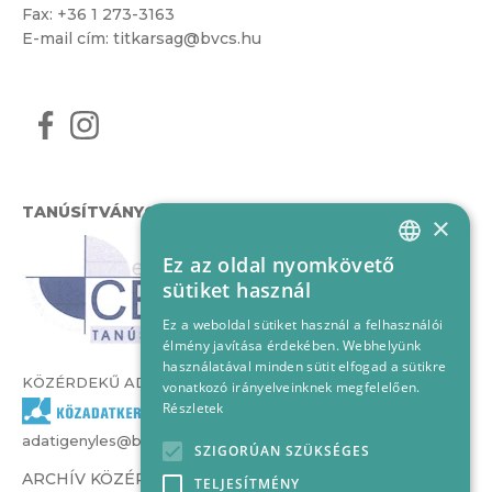
Fax: +36 1 273-3163
E-mail cím:
titkarsag@bvcs.hu
TANÚSÍTVÁNYOK
×
Ez az oldal nyomkövető
HUNGARIAN
sütiket használ
ENGLISH
Ez a weboldal sütiket használ a felhasználói
élmény javítása érdekében. Webhelyünk
használatával minden sütit elfogad a sütikre
KÖZÉRDEKŰ ADATOK
vonatkozó irányelveinknek megfelelően.
Részletek
adatigenyles@bvcs.hu
SZIGORÚAN SZÜKSÉGES
ARCHÍV KÖZÉRDEKŰ ADATOK –
TELJESÍTMÉNY