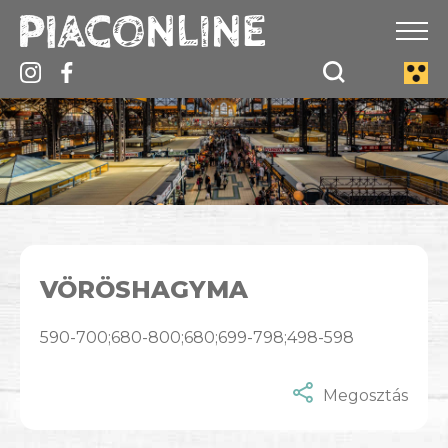
VÖRÖSHAGYMA
590-700;680-800;680;699-798;498-598
Megosztás