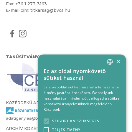
Fax: +36 1 273-3163
E-mail cím:
titkarsag@bvcs.hu
TANÚSÍTVÁNYOK
×
Ez az oldal nyomkövető
HUNGARIAN
sütiket használ
ENGLISH
Ez a weboldal sütiket használ a felhasználói
élmény javítása érdekében. Webhelyünk
használatával minden sütit elfogad a sütikre
KÖZÉRDEKŰ ADATOK
vonatkozó irányelveinknek megfelelően.
Részletek
adatigenyles@bvcs.hu
SZIGORÚAN SZÜKSÉGES
ARCHÍV KÖZÉRDEKŰ ADATOK –
TELJESÍTMÉNY