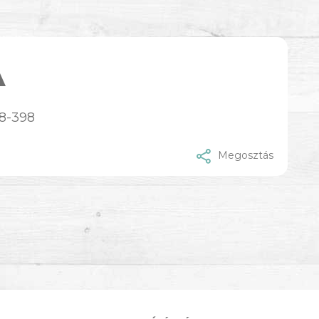
A
8-398
Megosztás