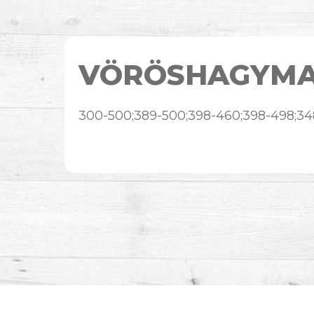
VÖRÖSHAGYM
300-500;389-500;398-460;398-498;34