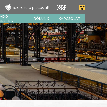
Szeresd a piacodat!
IADÓ
RÓLUNK
KAPCSOLAT
ZLETEK