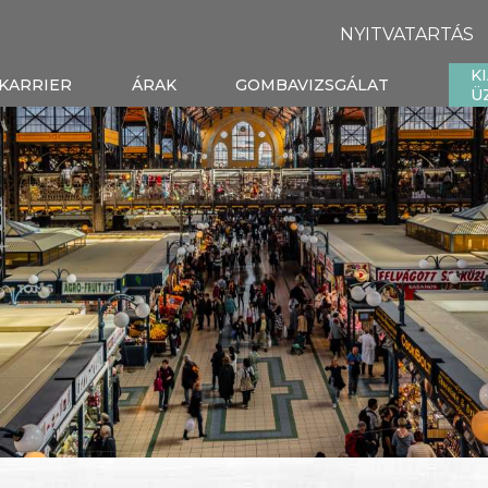
NYITVATARTÁS
K
KARRIER
ÁRAK
GOMBAVIZSGÁLAT
Ü