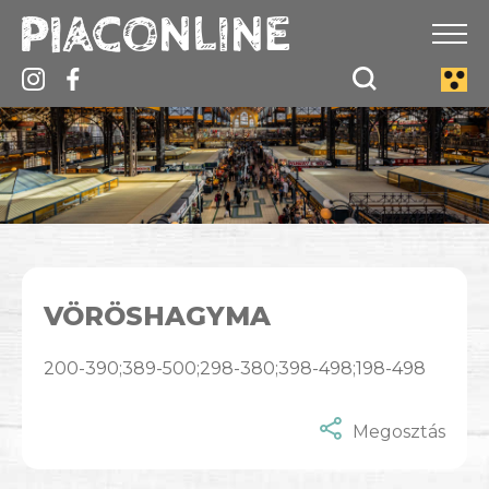
VÖRÖSHAGYMA
200-390;389-500;298-380;398-498;198-498
Megosztás