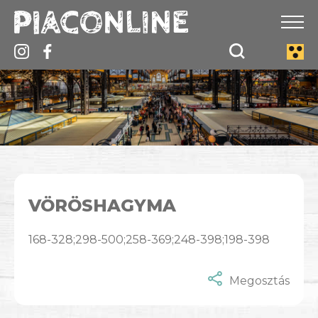
VÖRÖSHAGYMA
168-328;298-500;258-369;248-398;198-398
Megosztás