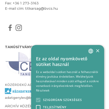
Fax: +36 1 273-3163
E-mail cím:
titkarsag@bvcs.hu
TANÚSÍTVÁNYOK
×
Ez az oldal nyomkövető
HUNGARIAN
sütiket használ
ENGLISH
Ez a weboldal sütiket használ a felhasználói
élmény javítása érdekében. Webhelyünk
használatával minden sütit elfogad a sütikre
KÖZÉRDEKŰ ADATOK
vonatkozó irányelveinknek megfelelően.
Részletek
adatigenyles@bvcs.hu
SZIGORÚAN SZÜKSÉGES
ARCHÍV KÖZÉRDEKŰ ADATOK –
TELJESÍTMÉNY