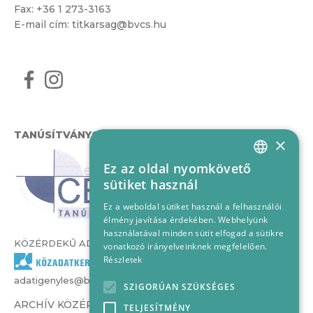
Fax: +36 1 273-3163
E-mail cím:
titkarsag@bvcs.hu
TANÚSÍTVÁNYOK
×
Ez az oldal nyomkövető
HUNGARIAN
sütiket használ
ENGLISH
Ez a weboldal sütiket használ a felhasználói
élmény javítása érdekében. Webhelyünk
használatával minden sütit elfogad a sütikre
KÖZÉRDEKŰ ADATOK
vonatkozó irányelveinknek megfelelően.
Részletek
adatigenyles@bvcs.hu
SZIGORÚAN SZÜKSÉGES
ARCHÍV KÖZÉRDEKŰ ADATOK –
TELJESÍTMÉNY