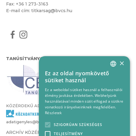
Fax: +36 1 273-3163
E-mail cím:
titkarsag@bvcs.hu
TANÚSÍTVÁNYOK
×
Ez az oldal nyomkövető
HUNGARIAN
sütiket használ
ENGLISH
Ez a weboldal sütiket használ a felhasználói
élmény javítása érdekében. Webhelyünk
használatával minden sütit elfogad a sütikre
KÖZÉRDEKŰ ADATOK
vonatkozó irányelveinknek megfelelően.
Részletek
adatigenyles@bvcs.hu
SZIGORÚAN SZÜKSÉGES
ARCHÍV KÖZÉRDEKŰ ADATOK –
TELJESÍTMÉNY