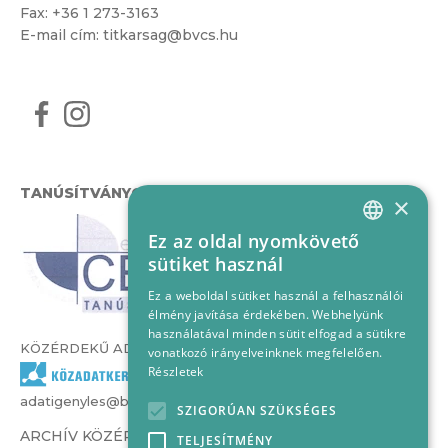
Fax: +36 1 273-3163
E-mail cím:
titkarsag@bvcs.hu
TANÚSÍTVÁNYOK
×
Ez az oldal nyomkövető
HUNGARIAN
sütiket használ
ENGLISH
Ez a weboldal sütiket használ a felhasználói
élmény javítása érdekében. Webhelyünk
használatával minden sütit elfogad a sütikre
KÖZÉRDEKŰ ADATOK
vonatkozó irányelveinknek megfelelően.
Részletek
adatigenyles@bvcs.hu
SZIGORÚAN SZÜKSÉGES
ARCHÍV KÖZÉRDEKŰ ADATOK –
TELJESÍTMÉNY