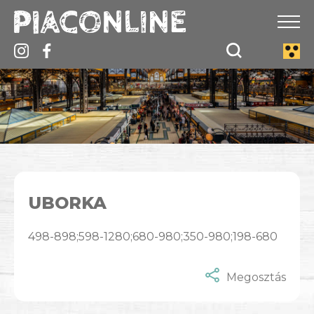
UBORKA
498-898;598-1280;680-980;350-980;198-680
Megosztás