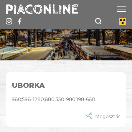
UBORKA
980;598-1280;880;350-980;198-680
Megosztás