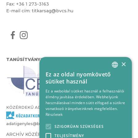
Fax: +36 1 273-3163
E-mail cím:
titkarsag@bvcs.hu
TANÚSÍTVÁNYOK
×
Ez az oldal nyomkövető
HUNGARIAN
sütiket használ
ENGLISH
Ez a weboldal sütiket használ a felhasználói
élmény javítása érdekében. Webhelyünk
használatával minden sütit elfogad a sütikre
KÖZÉRDEKŰ ADATOK
vonatkozó irányelveinknek megfelelően.
Részletek
adatigenyles@bvcs.hu
SZIGORÚAN SZÜKSÉGES
ARCHÍV KÖZÉRDEKŰ ADATOK –
TELJESÍTMÉNY