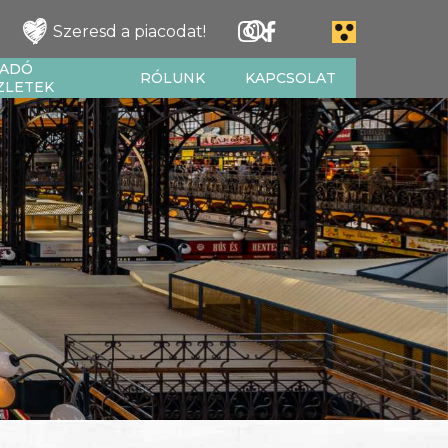
Szeresd a piacodat!
IADÓ
RÓLUNK
KAPCSOLAT
ZLETEK