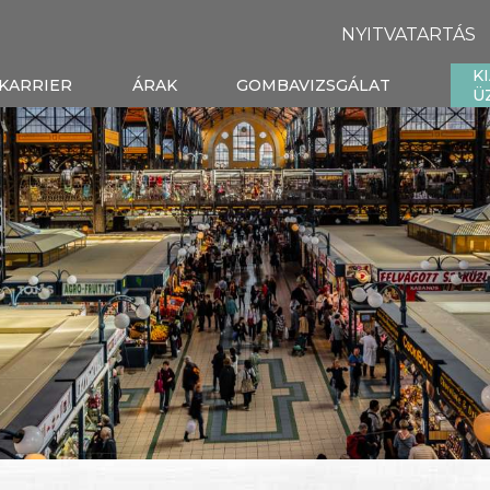
NYITVATARTÁS
K
KARRIER
ÁRAK
GOMBAVIZSGÁLAT
Ü