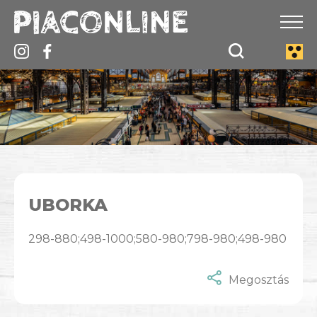
UBORKA
298-880;498-1000;580-980;798-980;498-980
Megosztás