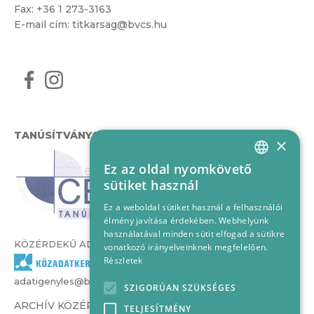
Fax: +36 1 273-3163
E-mail cím:
titkarsag@bvcs.hu
TANÚSÍTVÁNYOK
×
Ez az oldal nyomkövető
HUNGARIAN
sütiket használ
ENGLISH
Ez a weboldal sütiket használ a felhasználói
élmény javítása érdekében. Webhelyünk
használatával minden sütit elfogad a sütikre
KÖZÉRDEKŰ ADATOK
vonatkozó irányelveinknek megfelelően.
Részletek
adatigenyles@bvcs.hu
SZIGORÚAN SZÜKSÉGES
ARCHÍV KÖZÉRDEKŰ ADATOK –
TELJESÍTMÉNY