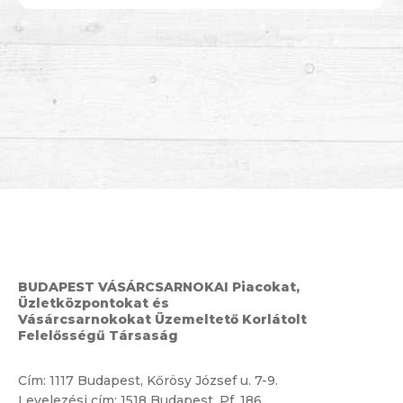
BUDAPEST VÁSÁRCSARNOKAI Piacokat,
Üzletközpontokat és
Vásárcsarnokokat Üzemeltető Korlátolt
Felelősségű Társaság
Cím:
1117 Budapest, Kőrösy József u. 7-9.
Levelezési cím: 1518 Budapest, Pf. 186.