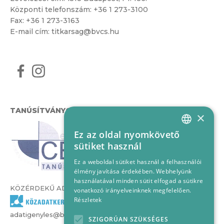
Központi telefonszám:
+36 1 273-3100
Fax: +36 1 273-3163
E-mail cím:
titkarsag@bvcs.hu
TANÚSÍTVÁNYOK
×
Ez az oldal nyomkövető
HUNGARIAN
sütiket használ
ENGLISH
Ez a weboldal sütiket használ a felhasználói
élmény javítása érdekében. Webhelyünk
használatával minden sütit elfogad a sütikre
KÖZÉRDEKŰ ADATOK
vonatkozó irányelveinknek megfelelően.
Részletek
adatigenyles@bvcs.hu
SZIGORÚAN SZÜKSÉGES