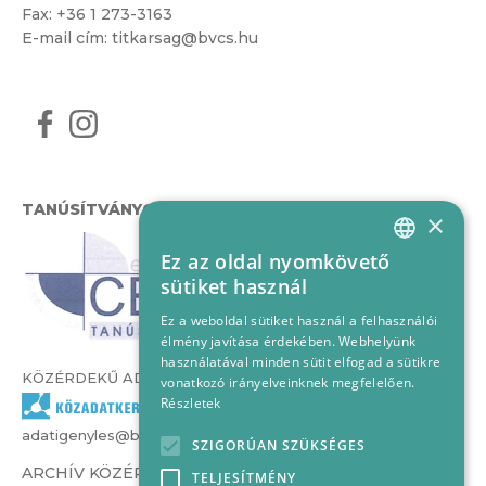
Fax: +36 1 273-3163
E-mail cím:
titkarsag@bvcs.hu
TANÚSÍTVÁNYOK
×
Ez az oldal nyomkövető
HUNGARIAN
sütiket használ
ENGLISH
Ez a weboldal sütiket használ a felhasználói
élmény javítása érdekében. Webhelyünk
használatával minden sütit elfogad a sütikre
KÖZÉRDEKŰ ADATOK
vonatkozó irányelveinknek megfelelően.
Részletek
adatigenyles@bvcs.hu
SZIGORÚAN SZÜKSÉGES
ARCHÍV KÖZÉRDEKŰ ADATOK –
TELJESÍTMÉNY