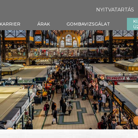
NYITVATARTÁS
K
KARRIER
ÁRAK
GOMBAVIZSGÁLAT
Ü