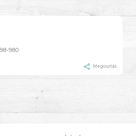
298-980
Megosztás